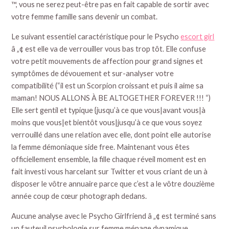
™, vous ne serez peut-être pas en fait capable de sortir avec
votre femme famille sans devenir un combat.
Le suivant essentiel caractéristique pour le Psycho
escort girl
â „¢ est elle va de verrouiller vous bas trop tôt. Elle confuse
votre petit mouvements de affection pour grand signes et
symptômes de dévouement et sur-analyser votre
compatibilité (“il est un Scorpion croissant et puis il aime sa
maman! NOUS ALLONS À BE ALTOGETHER FOREVER !!! “)
Elle sert gentil et typique {jusqu’à ce que vous|avant vous|à
moins que vous|et bientôt vous|jusqu’à ce que vous soyez
verrouillé dans une relation avec elle, dont point elle autorise
la femme démoniaque side free. Maintenant vous êtes
officiellement ensemble, la fille chaque réveil moment est en
fait investi vous harcelant sur Twitter et vous criant de un à
disposer le vôtre annuaire parce que c’est a le vôtre douzième
année coup de cœur photograph dedans.
Aucune analyse avec le Psycho Girlfriend â „¢ est terminé sans
un fauteuil psychologie sur femme ménage dynamique,