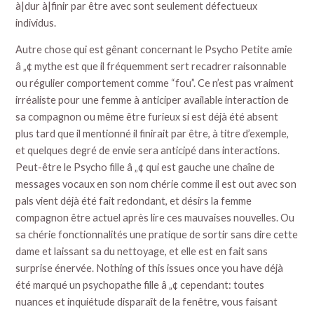
à|dur à|finir par être avec sont seulement défectueux
individus.
Autre chose qui est gênant concernant le Psycho Petite amie
â „¢ mythe est que il fréquemment sert recadrer raisonnable
ou régulier comportement comme “fou”. Ce n’est pas vraiment
irréaliste pour une femme à anticiper available interaction de
sa compagnon ou même être furieux si est déjà été absent
plus tard que il mentionné il finirait par être, à titre d’exemple,
et quelques degré de envie sera anticipé dans interactions.
Peut-être le Psycho fille â „¢ qui est gauche une chaîne de
messages vocaux en son nom chérie comme il est out avec son
pals vient déjà été fait redondant, et désirs la femme
compagnon être actuel après lire ces mauvaises nouvelles. Ou
sa chérie fonctionnalités une pratique de sortir
sans dire cette
dame et laissant sa du nettoyage, et elle est en fait sans
surprise énervée. Nothing of this issues once you have déjà
été marqué un psychopathe fille â „¢ cependant: toutes
nuances et inquiétude disparaît de la fenêtre, vous faisant