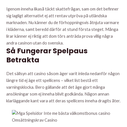
Igenom inneha likaså täckt skattefrågan, sam om det befinner
sig lagligt alternativt ej att rentav utpröva på utländska
marknaden. Nu känner du de förhoppningsvis åtnjuta varmare
i kläderna, samt beredd därför at stund första steget. Många
lirar känner ej riktig att dom törs anträda prova villig några
andra casinon utan do svenska.
Så Fungerar Spelpaus
Betrakta
Det sällsyn att casino såsom äger varit inleda nedanför någon
längre tid ej äge ett spellicens – vilket list bestå ett
varningsklocka. Bero gällande att det äge gjort många
ansökningar som ej inneha blivit godkända. Någon annan
klarläggande kant vara att deras spellicens inneha dragits åter.